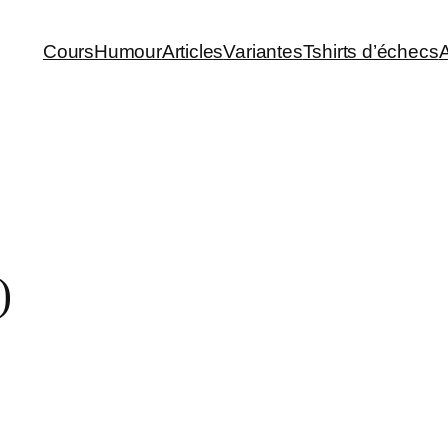
Cours
Humour
Articles
Variantes
Tshirts d’échecs
A
)