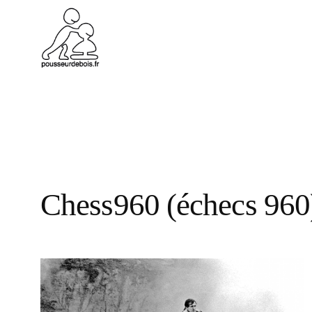
Aller
au
contenu
Chess960 (échecs 960