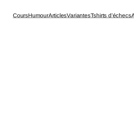
Cours
Humour
Articles
Variantes
Tshirts d’échecs
A