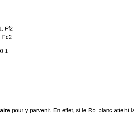
1, Ff2
, Fc2
0 1
aire
pour y parvenir. En effet, si le Roi blanc atteint