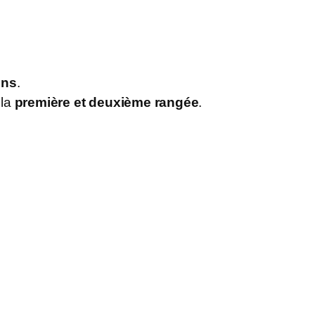
ons
.
 la
première et deuxième rangée
.