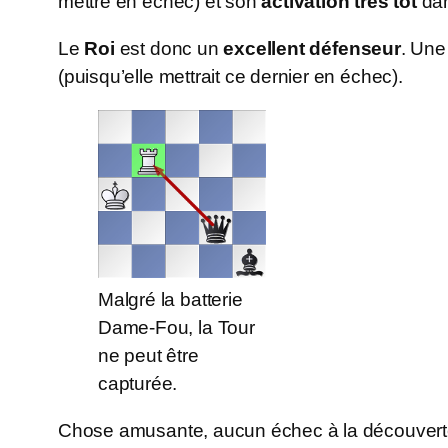
mettre en échec) et son
activation très tôt
dan
Le
Roi
est donc un
excellent défenseur
. Une
(puisqu’elle mettrait ce dernier en échec).
Malgré la batterie
Dame-Fou, la Tour
ne peut être
capturée.
Chose amusante, aucun échec à la découverte