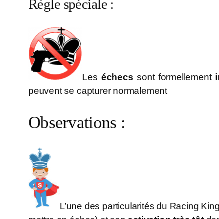
Règle spéciale :
Les
échecs
sont formellement
i
peuvent se capturer normalement
Observations :
L’une des particularités du Racing Kings