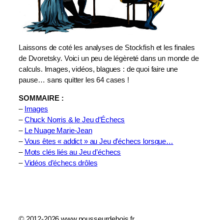
Laissons de coté les analyses de Stockfish et les finales
de Dvoretsky. Voici un peu de légèreté dans un monde de
calculs. Images, vidéos, blagues : de quoi faire une
pause… sans quitter les 64 cases !
SOMMAIRE :
–
Images
–
Chuck Norris & le Jeu d’Échecs
–
Le Nuage Marie-Jean
–
Vous êtes « addict » au Jeu d’échecs lorsque…
–
Mots clés liés au Jeu d’échecs
–
Vidéos d’échecs drôles
© 2012-2026 www.pousseurdebois.fr