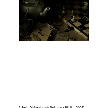
Nikolai Yakovlevich Belyaev (1916 – 2004)