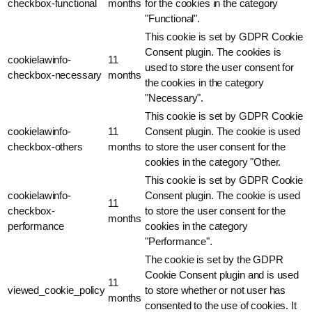
checkbox-functional
months
for the cookies in the category
"Functional".
This cookie is set by GDPR Cookie
Consent plugin. The cookies is
cookielawinfo-
11
used to store the user consent for
checkbox-necessary
months
the cookies in the category
"Necessary".
This cookie is set by GDPR Cookie
cookielawinfo-
11
Consent plugin. The cookie is used
checkbox-others
months
to store the user consent for the
cookies in the category "Other.
This cookie is set by GDPR Cookie
cookielawinfo-
Consent plugin. The cookie is used
11
checkbox-
to store the user consent for the
months
performance
cookies in the category
"Performance".
The cookie is set by the GDPR
Cookie Consent plugin and is used
11
viewed_cookie_policy
to store whether or not user has
months
consented to the use of cookies. It