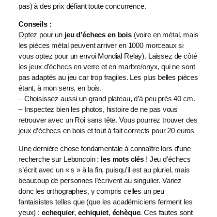
pas) à des prix défiant toute concurrence.
Conseils :
Optez pour un
jeu d’échecs en bois
(voire en métal, mais
les pièces métal peuvent arriver en 1000 morceaux si
vous optez pour un envoi Mondial Relay). Laissez de côté
les jeux d’échecs en verre et en marbre/onyx, qui ne sont
pas adaptés au jeu car trop fragiles. Les plus belles pièces
étant, à mon sens, en bois.
– Choisissez aussi un grand plateau, d’à peu près 40 cm.
– Inspectez bien les photos, histoire de ne pas vous
retrouver avec un Roi sans tête. Vous pourrez trouver des
jeux d’échecs en bois et tout à fait corrects pour 20 euros
Une dernière chose fondamentale à connaître lors d’une
recherche sur Leboncoin :
les mots clés
! Jeu d’échecs
s’écrit avec un « s » à la fin, puisqu’il est au pluriel, mais
beaucoup de personnes l’écrivent au singulier. Variez
donc les orthographes, y compris celles un peu
fantaisistes telles que (que les académiciens ferment les
yeux) :
echequier
,
echiquiet
,
échèque
. Ces fautes sont