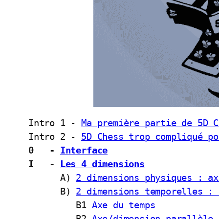
Intro 1 - 
Ma première partie de 5D C
Intro 2 - 
5D Chess trop compliqué po
0   - 
Interface
I   - 
Les 4 dimensions
      A) 
2 dimensions physiques : ax
      B) 
2 dimensions temporelles : 
         B1 
Axe du temps
         B2 
Axe/dimension parallèle