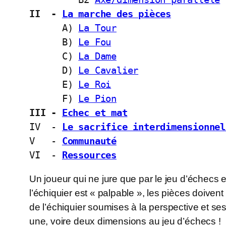
II  - 
La marche des pièces
      A) 
La Tour
      B) 
Le Fou
      C) 
La Dame
      D) 
Le Cavalier
      E) 
Le Roi
      F) 
Le Pion
III - 
Echec et mat
IV  - 
Le sacrifice interdimensionnel
V   - 
Communauté
VI  - 
Ressources
Un joueur qui ne jure que par le jeu d’échecs e
l’échiquier est « palpable », les pièces doiven
de l’échiquier soumises à la perspective et ses
une, voire deux dimensions au jeu d’échecs !