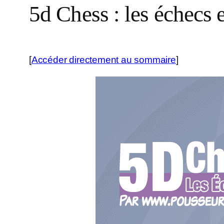
5d Chess : les échecs 
[
Accéder directement au sommaire
]