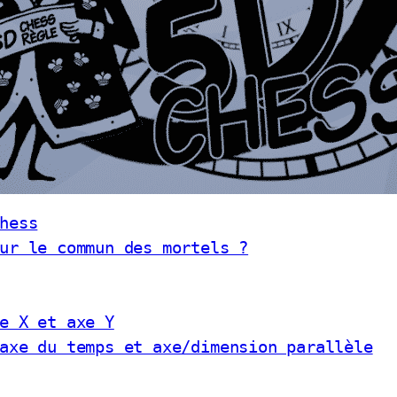
hess
ur le commun des mortels ?
e X et axe Y
axe du temps et axe/dimension parallèle